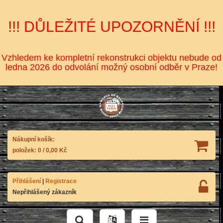
!!! DŮLEŽITÉ UPOZORNĚNÍ !!!
Vzhledem ke kompletní rekonstrukci objektu nebude od
ledna 2026 do odvolání možný osobní odběr v Praze!
Nákupní košík:
položek:
0
/
0,00 Kč
Přihlášení
|
Registrace
Nepřihlášený zákazník