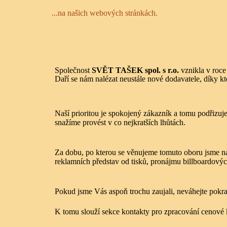
...na našich webových stránkách.
Společnost
SVĚT TAŠEK spol. s r.o.
vznikla v roce
Daří se nám nalézat neustále nové dodavatele, díky 
Naší prioritou je spokojený zákazník a tomu podřizuje
snažíme provést v co nejkratších lhůtách.
Za dobu, po kterou se věnujeme tomuto oboru jsme na
reklamních představ od tisků, pronájmu billboardovýc
Pokud jsme Vás aspoň trochu zaujali, neváhejte pokra
K tomu slouží sekce
kontakty pro zpracování cenové 