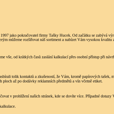
 1997 jako pokračovatel firmy Tašky Hucek. Od začátku se zabývá výro
kterým můžeme rozšiřovat náš
sortiment
a nabízet Vám vysokou kvalitu z
me vše, od krátkých časů zaslání kalkulací přes osobní přístup při návr
sbírali tolik kontaktů a zkušeností, že Vám, kromě papírových tašek, 
h ploch až po dodávky reklamních předmětů a vín včetně etiket.
čovat v prohlížení našich stránek, kde se dovíte více. Případné dota
kalkulace
.