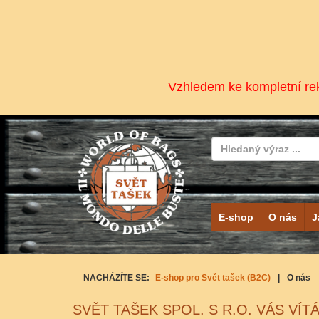
Vzhledem ke kompletní rek
E-shop
O nás
J
NACHÁZÍTE SE:
E-shop pro Svět tašek (B2C)
|
O nás
SVĚT TAŠEK SPOL. S R.O. VÁS VÍTÁ.