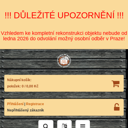
!!! DŮLEŽITÉ UPOZORNĚNÍ !!!
Vzhledem ke kompletní rekonstrukci objektu nebude od
ledna 2026 do odvolání možný osobní odběr v Praze!
Nákupní košík:
položek:
0
/
0,00 Kč
Přihlášení
|
Registrace
Nepřihlášený zákazník