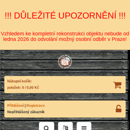
!!! DŮLEŽITÉ UPOZORNĚNÍ !!!
Vzhledem ke kompletní rekonstrukci objektu nebude od
ledna 2026 do odvolání možný osobní odběr v Praze!
Nákupní košík:
položek:
0
/
0,00 Kč
Přihlášení
|
Registrace
Nepřihlášený zákazník