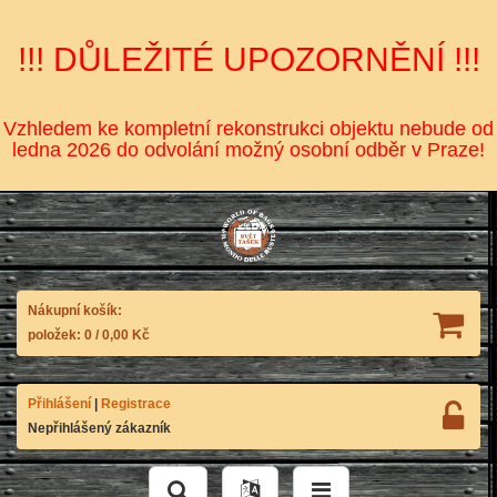
!!! DŮLEŽITÉ UPOZORNĚNÍ !!!
Vzhledem ke kompletní rekonstrukci objektu nebude od
ledna 2026 do odvolání možný osobní odběr v Praze!
Nákupní košík:
položek:
0
/
0,00 Kč
Přihlášení
|
Registrace
Nepřihlášený zákazník