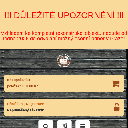
!!! DŮLEŽITÉ UPOZORNĚNÍ !!!
Vzhledem ke kompletní rekonstrukci objektu nebude od
ledna 2026 do odvolání možný osobní odběr v Praze!
Nákupní košík:
položek:
0
/
0,00 Kč
Přihlášení
|
Registrace
Nepřihlášený zákazník