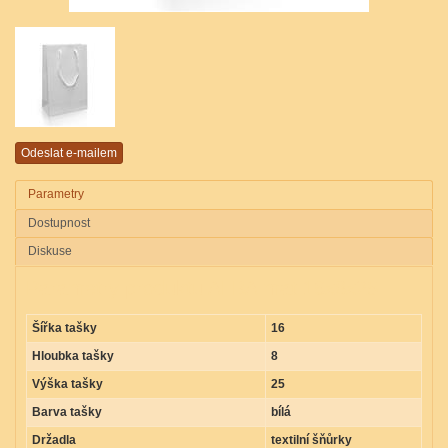
Parametry
Dostupnost
Diskuse
Parametry produktu ALBA mat 16x8x25
Šířka tašky
16
Hloubka tašky
8
Výška tašky
25
Barva tašky
bílá
Držadla
textilní šňůrky