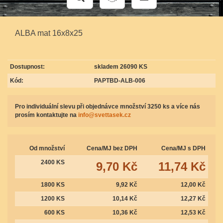
ALBA mat 16x8x25
Dostupnost:
skladem 26090 KS
Kód:
PAPTBD-ALB-006
Pro individuální slevu při objednávce množství 3250 ks a více nás
prosím kontaktujte na
info@svettasek.cz
Od množství
Cena/MJ bez DPH
Cena/MJ s DPH
2400 KS
9,70 Kč
11,74 Kč
1800 KS
9,92 Kč
12,00 Kč
1200 KS
10,14 Kč
12,27 Kč
600 KS
10,36 Kč
12,53 Kč