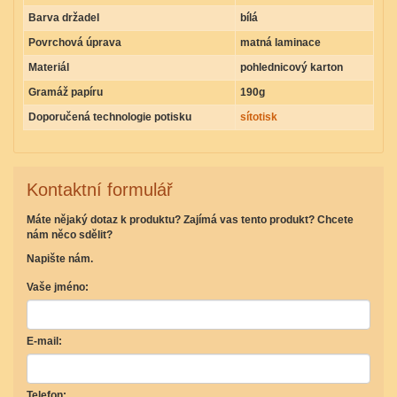
Barva držadel
bílá
Povrchová úprava
matná laminace
Materiál
pohlednicový karton
Gramáž papíru
190g
Doporučená technologie potisku
sítotisk
Kontaktní formulář
Máte nějaký dotaz k produktu? Zajímá vas tento produkt? Chcete
nám něco sdělit?
Napište nám.
Vaše jméno:
E-mail:
Telefon: