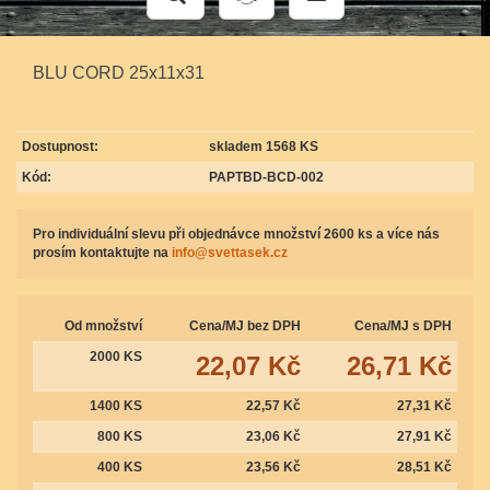
BLU CORD 25x11x31
Dostupnost:
skladem 1568 KS
Kód:
PAPTBD-BCD-002
Pro individuální slevu při objednávce množství 2600 ks a více nás
prosím kontaktujte na
info@svettasek.cz
Od množství
Cena/MJ bez DPH
Cena/MJ s DPH
2000 KS
22,07 Kč
26,71 Kč
1400 KS
22,57 Kč
27,31 Kč
800 KS
23,06 Kč
27,91 Kč
400 KS
23,56 Kč
28,51 Kč