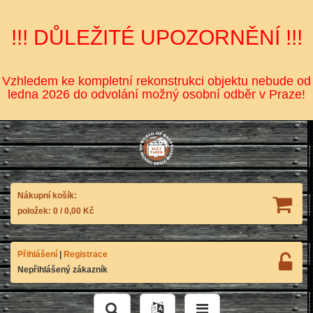
!!! DŮLEŽITÉ UPOZORNĚNÍ !!!
Vzhledem ke kompletní rekonstrukci objektu nebude od
ledna 2026 do odvolání možný osobní odběr v Praze!
Nákupní košík:
položek:
0
/
0,00 Kč
Přihlášení
|
Registrace
Nepřihlášený zákazník