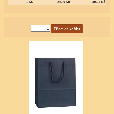
1 KS
24,80 Kč
30,01 Kč