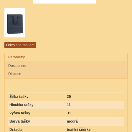
Parametry
Dostupnost
Diskuse
Parametry produktu BLU CORD 25x11x31
Šířka tašky
25
Hloubka tašky
11
Výška tašky
31
Barva tašky
modrá
Držadla
textilní šňůrky