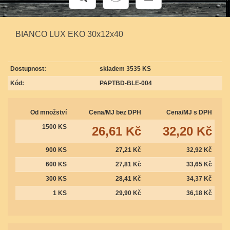
BIANCO LUX EKO 30x12x40
Dostupnost:
skladem 3535 KS
Kód:
PAPTBD-BLE-004
Od množství
Cena/MJ bez DPH
Cena/MJ s DPH
1500 KS
26,61 Kč
32,20 Kč
900 KS
27,21 Kč
32,92 Kč
600 KS
27,81 Kč
33,65 Kč
300 KS
28,41 Kč
34,37 Kč
1 KS
29,90 Kč
36,18 Kč