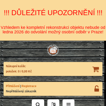
!!! DŮLEŽITÉ UPOZORNĚNÍ !!!
Vzhledem ke kompletní rekonstrukci objektu nebude od
ledna 2026 do odvolání možný osobní odběr v Praze!
Nákupní košík:
položek:
0
/
0,00 Kč
Přihlášení
|
Registrace
Nepřihlášený zákazník