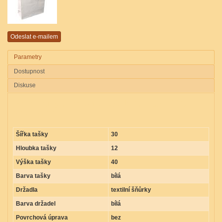
Parametry
Dostupnost
Diskuse
Parametry produktu BIANCO LUX EKO
30x12x40
Šířka tašky
30
Hloubka tašky
12
Výška tašky
40
Barva tašky
bílá
Držadla
textilní šňůrky
Barva držadel
bílá
Povrchová úprava
bez