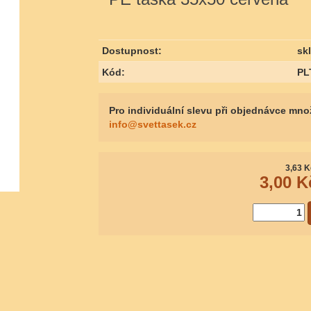
Dostupnost:
sk
Kód:
PL
Pro individuální slevu při objednávce mno
info@svettasek.cz
3,63
K
3,00
K