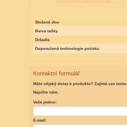
Parametry produktu PE taška 35x50
Složené dno
Barva tašky
Držadla
Doporučená technologie potisku
Kontaktní formulář
Máte nějaký dotaz k produktu? Zajímá vas tent
Napište nám.
Vaše jméno:
E-mail: