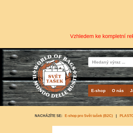
Vzhledem ke kompletní rek
E-shop
O nás
J
NACHÁZÍTE SE:
E-shop pro Svět tašek (B2C)
|
PLAST