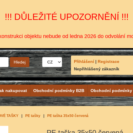
!!! DŮLEŽITÉ UPOZORNĚNÍ !!!
onstrukci objektu nebude od ledna 2026 do odvolání m
Přihlášení
|
Registrace
Nepřihlášený zákazník
ak nakupovat
Obchodní podmínky B2B
Obchodní podmínky
OVÉ TAŠKY
|
PE tašky
|
PE taška 35x50 červená
PE taška 35x50 červená