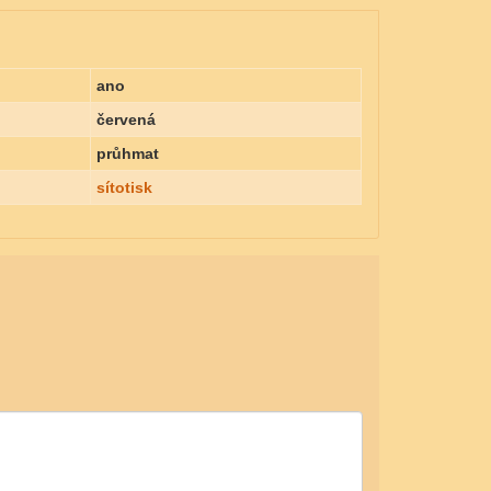
ano
červená
průhmat
sítotisk