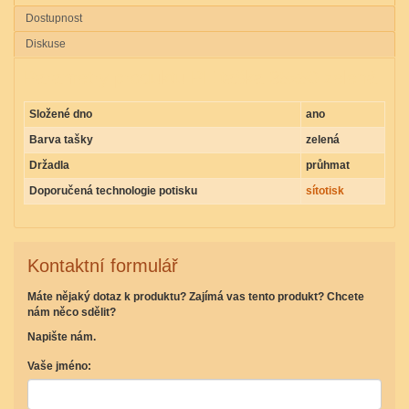
Dostupnost
Diskuse
Parametry produktu PE taška 35x50 zelená
Složené dno
ano
Barva tašky
zelená
Držadla
průhmat
Doporučená technologie potisku
sítotisk
Kontaktní formulář
Máte nějaký dotaz k produktu? Zajímá vas tento produkt? Chcete
nám něco sdělit?
Napište nám.
Vaše jméno: