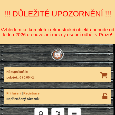
!!! DŮLEŽITÉ UPOZORNĚNÍ !!!
Vzhledem ke kompletní rekonstrukci objektu nebude od
ledna 2026 do odvolání možný osobní odběr v Praze!
Nákupní košík:
položek:
0
/
0,00 Kč
Přihlášení
|
Registrace
Nepřihlášený zákazník