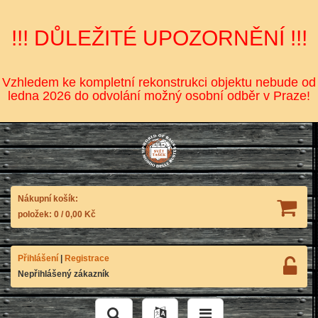
!!! DŮLEŽITÉ UPOZORNĚNÍ !!!
Vzhledem ke kompletní rekonstrukci objektu nebude od
ledna 2026 do odvolání možný osobní odběr v Praze!
Nákupní košík:
položek:
0
/
0,00 Kč
Přihlášení
|
Registrace
Nepřihlášený zákazník