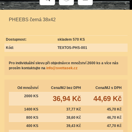
PHEEBS černá 38x42
Dostupnost:
skladem 570 KS
Kód:
TEXTOS-PHS-001
Pro individuální slevu při objednávce množství 2600 ks a více nás
prosím kontaktujte na
info@svettasek.cz
Od množství
Cena/MJ bez DPH
Cena/MJ s DPH
2000 KS
36,94 Kč
44,69 Kč
1400 KS
37,77 Kč
45,70 Kč
800 KS
38,60 Kč
46,70 Kč
400 KS
39,43 Kč
47,70 Kč