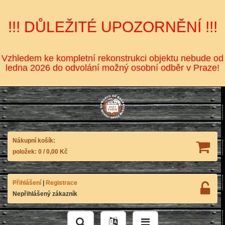
!!! DŮLEŽITÉ UPOZORNĚNÍ !!!
Vzhledem ke kompletní rekonstrukci objektu nebude od
ledna 2026 do odvolání možný osobní odběr v Praze!
Nákupní košík:
položek:
0
/
0,00 Kč
Přihlášení
|
Registrace
Nepřihlášený zákazník