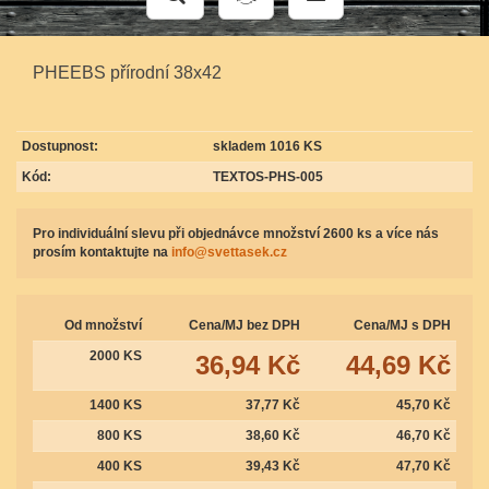
PHEEBS přírodní 38x42
Dostupnost:
skladem 1016 KS
Kód:
TEXTOS-PHS-005
Pro individuální slevu při objednávce množství 2600 ks a více nás
prosím kontaktujte na
info@svettasek.cz
Od množství
Cena/MJ bez DPH
Cena/MJ s DPH
2000 KS
36,94 Kč
44,69 Kč
1400 KS
37,77 Kč
45,70 Kč
800 KS
38,60 Kč
46,70 Kč
400 KS
39,43 Kč
47,70 Kč